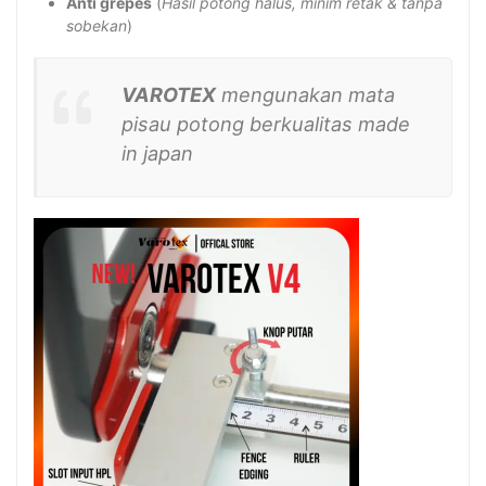
Anti grepes
(
Hasil potong halus, minim retak & tanpa
sobekan
)
VAROTEX
mengunakan mata
pisau potong berkualitas made
in japan