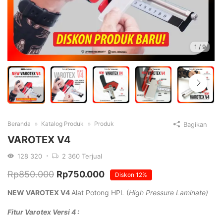
1
/
9
Beranda
Katalog Produk
Produk
Bagikan
VAROTEX V4
128
320
2
360 Terjual
Harga
Harga
Rp
850.000
Rp
750.000
Diskon
12%
aslinya
saat
NEW VAROTEX V4
Alat Potong HPL (
High Pressure Laminate)
adalah:
ini
Fitur Varotex Versi 4 :
Rp850.000.
adalah: