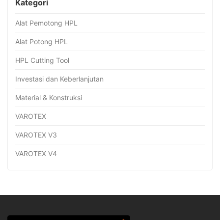
Kategori
Alat Pemotong HPL
Alat Potong HPL
HPL Cutting Tool
Investasi dan Keberlanjutan
Material & Konstruksi
VAROTEX
VAROTEX V3
VAROTEX V4