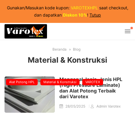
Gunakan/Masukan kode kupon:
VAROTEXHPL
saat checkout,
dan dapatkan
Diskon 10%
!
Tutup
Beranda
Blog
Material & Konstruksi
Mengenal Jenis-Jenis HPL
Alat Potong HPL
Material & Konstruksi
VAROTEX
(High Pressure Laminate)
dan Alat Potong Terbaik
dari Varotex
28/05/2025
Admin Varotex