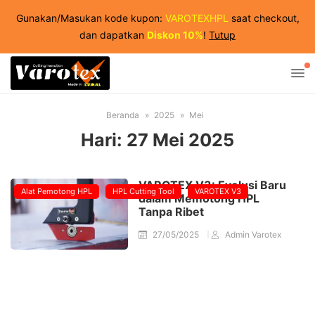
Gunakan/Masukan kode kupon:
VAROTEXHPL
saat checkout,
dan dapatkan
Diskon 10%
!
Tutup
Beranda
2025
Mei
Hari:
27 Mei 2025
VAROTEX V3: Evolusi Baru
Alat Pemotong HPL
HPL Cutting Tool
VAROTEX V3
dalam Memotong HPL
Tanpa Ribet
27/05/2025
Admin Varotex