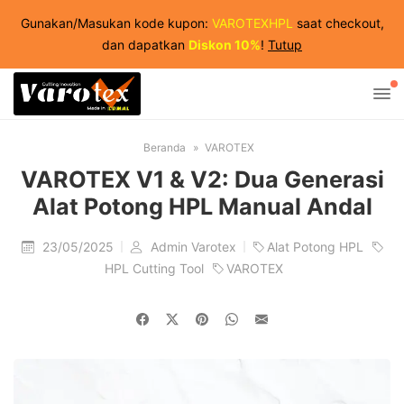
Gunakan/Masukan kode kupon:
VAROTEXHPL
saat checkout,
dan dapatkan
Diskon 10%
!
Tutup
Beranda
VAROTEX
VAROTEX V1 & V2: Dua Generasi
Alat Potong HPL Manual Andal
23/05/2025
Admin Varotex
Alat Potong HPL
HPL Cutting Tool
VAROTEX