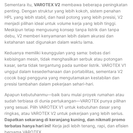
Sementara itu,
VAROTEX V2
membawa beberapa peningkatan
penting. Dengan struktur yang lebih kokoh, sistem penahan
HPL yang lebih stabil, dan hasil potong yang lebih presisi, V2
menjadi pilihan ideal untuk volume kerja yang lebih tinggi.
Meskipun tetap mengusung konsep tanpa listrik dan tanpa
debu, V2 memberi kenyamanan lebih dalam akurasi dan
ketahanan saat digunakan dalam waktu lama.
Keduanya memiliki keunggulan yang sama: bebas dari
kebisingan mesin, tidak menghasilkan serbuk atau potongan
kasar, serta tidak tergantung pada sumber listrik. VAROTEX V1
unggul dalam kesederhanaan dan portabilitas, sementara V2
cocok bagi pengguna yang mengutamakan kestabilan dan
presisi tambahan dalam pekerjaan sehari-hari.
Apapun kebutuhanmu—baik baru mulai proyek rumahan atau
sudah terbiasa di dunia pertukangan—VAROTEX punya pilihan
yang sesuai. Pilih VAROTEX V1 untuk kebutuhan dasar yang
ringkas, atau VAROTEX V2 untuk pekerjaan yang lebih serius.
Dapatkan sekarang di keranjang kuning, dan nikmati promo
terbatas hanya hari ini!
Kerja jadi lebih tenang, rapi, dan efisien
bersama VAROTEX.